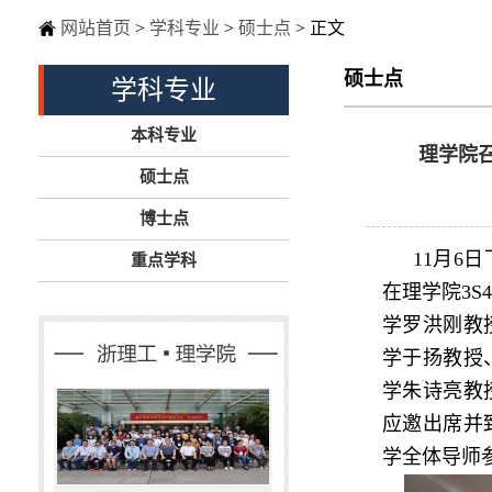
网站首页
>
学科专业
>
硕士点
> 正文
硕士点
学科专业
本科专业
理学院
硕士点
博士点
11月6
重点学科
在理学院3
学罗洪刚教
学于扬教授
学朱诗亮教
应邀出席并
学全体导师