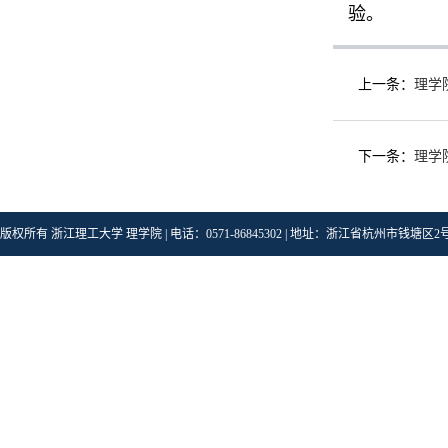
验。
上一条：
理学
下一条：
理学
版权所有 浙江理工大学 理学院 | 电话：0571-86845302 | 地址：浙江省杭州市钱塘