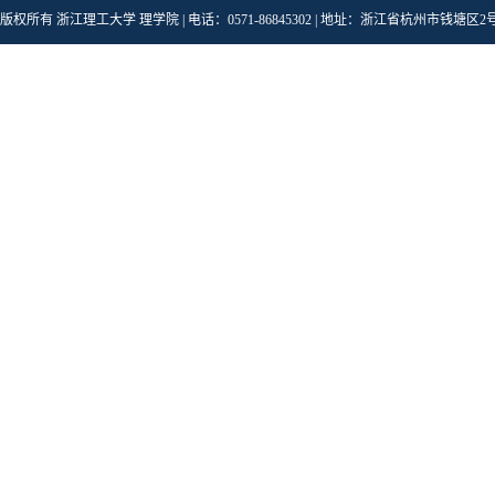
版权所有 浙江理工大学 理学院 | 电话：0571-86845302 | 地址：浙江省杭州市钱塘