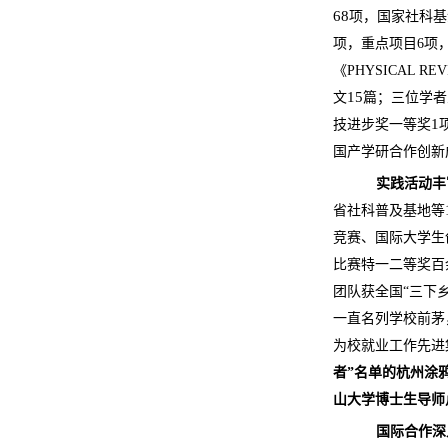
68
项，国家社科基
项，重点项目
6
项
《
PHYSICAL REV
15
文
篇；三位学者
1
技进步奖一等奖
国产学研合作创新
实践活动丰
省社科普及基地等
竞赛、国际大学生
比赛特一二等奖百
团队获全国
“
三下
一直名列学校前茅
为校就业工作先进
者
”
名单的杭州涂
山大学博士生导师
国际合作深