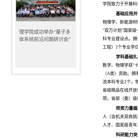
学院致力于开展科
基础应用并
物理学、新能源材
“
双万计划
”
国家级
理学院成功举办“量子多
科专业建设点。拥
体系统前沿问题研讨会”
工程）
2
个专业学
学科基础扎
数学、物理学获
“
（
A
类）资助。拥
2
流本科专业
个，
省级精品在线开放
项，省部（委）级
师资力量雄
人（含机关双肩挑
人才、国家级青年
科研能力突