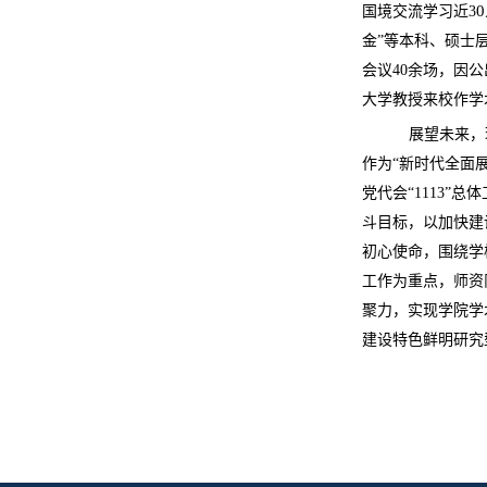
0
国境交流学
习近
3
金
”
等本科、硕士
会议
40
余场，因公
大学教授来校作学
展望未来，
作为
“
新时代全面
党代会
“1113”
总体
斗目标，以加快建
初心使命，围绕学
工作为重点，师资
聚力，实现学院学
建设特色鲜明研究