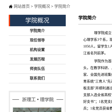
网站首页
>
学院概况
>
学院简介
学院简介
学院概况
学院简介
理学院成立
心理学系
3
个系，
现任领导
1050
人，留学生
1
机构设置
江省名列前茅。
发展历程
学院作为首
头，在教学科研、
师资队伍
家、全国先进班集
联系我们
育系统
“
三育人
”
先
板支部
”
并顺利通
支部入选全省高校
好支书
”
；
1
名党支
兵；
1
名党员获省