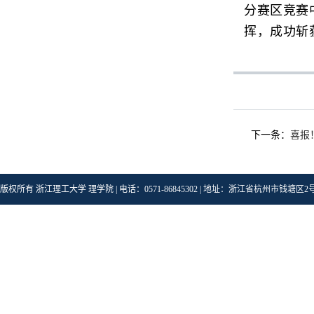
分赛区竞赛
挥，成功斩
下一条：
喜报
版权所有 浙江理工大学 理学院 | 电话：0571-86845302 | 地址：浙江省杭州市钱塘