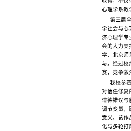
取得，不仅
心理学系教
第三届
学社会与心
济心理学专
会的大力支
学、北京师
与。经过校
赛，竞争激
我校参赛
对信任修复
道德错误与
调节变量，
意义。该作
化与多轮打