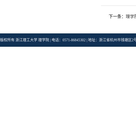
下一条：
理学
版权所有 浙江理工大学 理学院 | 电话：0571-86845302 | 地址：浙江省杭州市钱塘