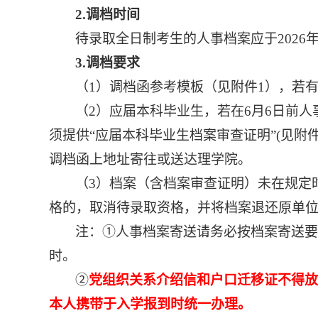
2.调档时间
待录取全日制考生的人事档案应于
202
6
3.调档要求
（
1）调档函参考模板（见附件1），若
（
2）应届本科毕业生，若在6月6日前
须提供“应届本科毕业生档案审查证明”(见附件
调档函上地址寄往或送达
理学
院。
（
3）档案（含档案审查证明）未在规定
格的，取消待录取资格，并将档案退还原单
注：
①人事档案寄送请务必按档案寄送要
时。
②
党组织关系介绍信和户口迁移证不得放
本人携带于入学报到时统一办理。