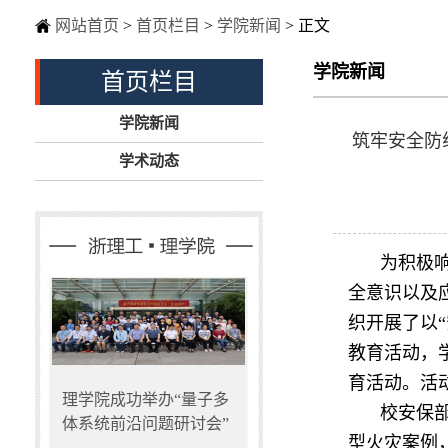
网站首页
>
首页栏目
>
学院新闻
> 正文
学院新闻
首页栏目
学院新闻
筑牢安全防
学术动态
为积极响
全意识
以及
织开展了以
教育活动
，
育活动。活
理学院成功举办“量子多
校安保
体系统前沿问题研讨会”
型火灾案例