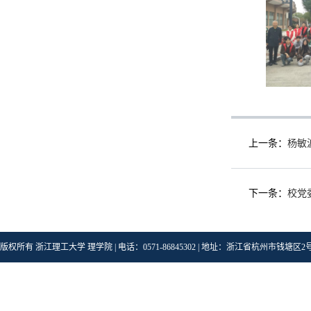
上一条：
杨敏
下一条：
校党
版权所有 浙江理工大学 理学院 | 电话：0571-86845302 | 地址：浙江省杭州市钱塘