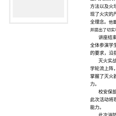
方法以及火
现了火灾的
全理念。
他
并提出了切实
讲座结
全体参演学
的要求，沿
灭火实
学轮流上阵
掌握了灭火
力。
校安保
此次活动将
能力。
此次消