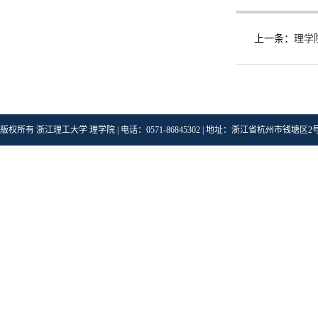
上一条：
理学
版权所有 浙江理工大学 理学院 | 电话：0571-86845302 | 地址：浙江省杭州市钱塘