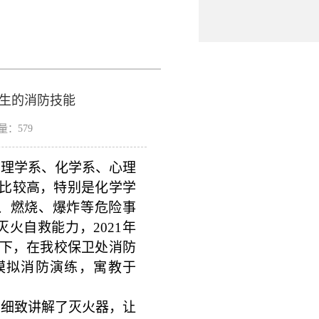
学生的消防技能
击量：
579
物理学系、化学系、心理
比较高，特别是化学学
、燃烧、爆炸等危险事
灭火自救能力，
2021
年
下，在我校保卫处消防
模拟消防演练，寓教于
们细致讲解了灭火器，让